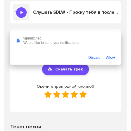
Слушать SDLW - Прохну тебя в последний раз
Скачать песню SDLW - Прохну тебя в
vipmuz.net
Would like to send you notifications
последний раз
в mp3 или слушать онлайн
бесплатно
Discard
Allow
Скачать трек
Оцените трек одной кнопкой
Текст песни