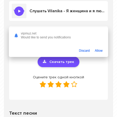
Слушать Vilanika - Я женщина и я люблю мужчин
Скачать песню Vilanika - Я женщина и я
vipmuz.net
Would like to send you notifications
люблю мужчин
в mp3 или слушать онлайн
бесплатно
Discard
Allow
Скачать трек
Оцените трек одной кнопкой
Текст песни