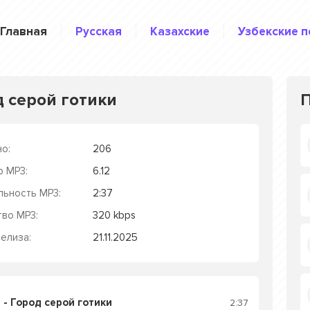
Главная
Русская
Казахские
Узбекские п
д серой готики
о:
206
р MP3:
6.12
льность MP3:
2:37
тво MP3:
320 kbps
елиза:
21.11.2025
 - Город серой готики
2:37