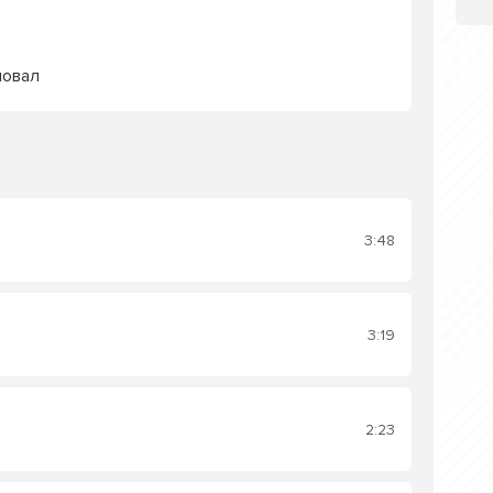
новал
3:48
3:19
2:23