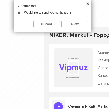
vipmuz.net
Would like to send you notifications
Discard
Allow
NIKER, Markul - Горо
Скачан
Разме
Длите
Качес
Дата р
Слушать NIKER, Markul