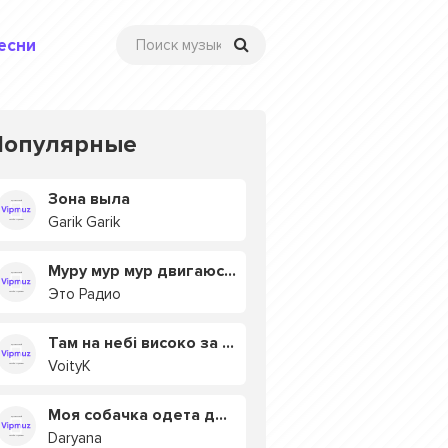
есни
Популярные
Зона выла
Garik Garik
Муру мур мур двигаюсь на мурмулях
Это Радио
Там на небі високо за хмарами
VoityK
Моя собачка одета дороже тебя
Daryana