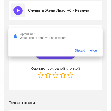
Слушать Женя Лизогуб - Ревную
Скачать песню Женя Лизогуб - Ревную
в
vipmuz.net
mp3 или слушать онлайн бесплатно
Would like to send you notifications
Discard
Allow
Скачать трек
Оцените трек одной кнопкой
Текст песни