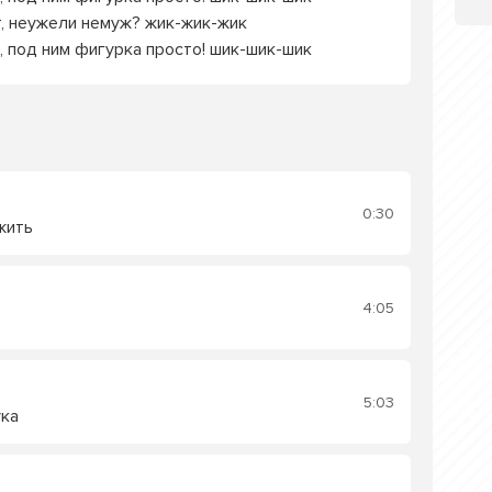
т, неужели немуж? жик-жик-жик
е, под ним фигурка просто! шик-шик-шик
0:30
жить
4:05
5:03
ука