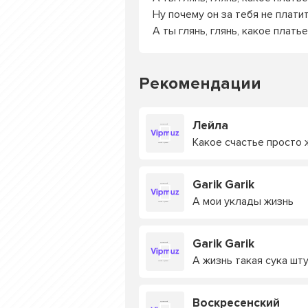
Ну почему он за тебя не плати
А ты глянь, глянь, какое плать
Рекомендации
Лейла
Какое счастье просто 
Garik Garik
А мои уклады жизнь
Garik Garik
А жизнь такая сука шт
Воскресенский