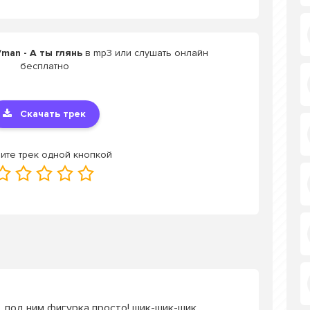
man - А ты глянь
в mp3 или слушать онлайн
бесплатно
Скачать трек
ите трек одной кнопкой
е, под ним фигурка просто! шик-шик-шик