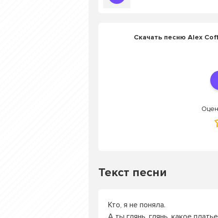
Скачать песню Alex Coff
Оцен
Текст песни
Кто, я не поняла.
А ты глянь, глянь, какое плать