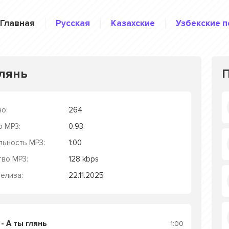
Главная
Русская
Казахские
Узбекские п
глянь
о:
264
р MP3:
0.93
льность MP3:
1:00
тво MP3:
128 kbps
елиза:
22.11.2025
- А ты глянь
1:00