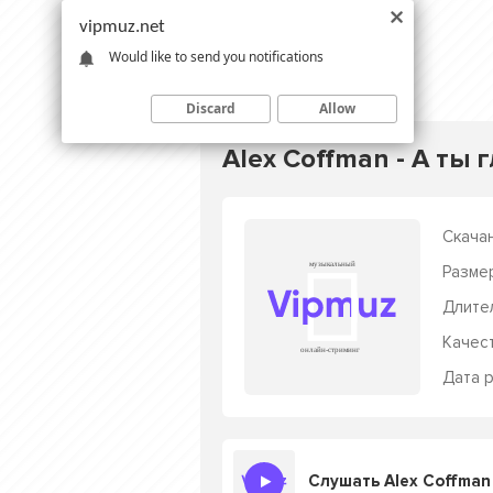
vipmuz.net
Would like to send you notifications
Discard
Allow
Alex Coffman - А ты 
Скачан
Разме
Длите
Качес
Дата р
Слушать Alex Coffman 