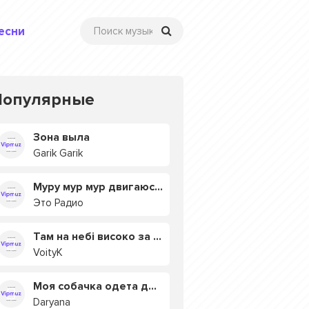
есни
Популярные
Зона выла
Garik Garik
Муру мур мур двигаюсь на мурмулях
Это Радио
Там на небі високо за хмарами
VoityK
Моя собачка одета дороже тебя
Daryana