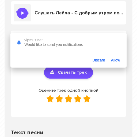
Слушать Лейла - С добрым утром поздравляю
Скачать песню Лейла - С добрым утром
vipmuz.net
Would like to send you notifications
поздравляю
в mp3 или слушать онлайн
бесплатно
Discard
Allow
Скачать трек
Оцените трек одной кнопкой
Текст песни