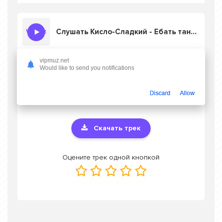
Слушать Кисло-Сладкий - Ебать танцуем лезгинку как даги
vipmuz.net
Would like to send you notifications
Скачать песню Кисло-Сладкий - Ебать
танцуем лезгинку как даги
в mp3 или
слушать онлайн бесплатно
Discard
Allow
Скачать трек
Оцените трек одной кнопкой