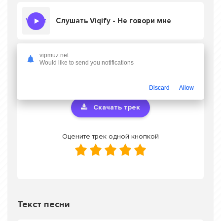
Слушать Viqify - Не говори мне
vipmuz.net
Would like to send you notifications
Скачать песню Viqify - Не говори мне
в
mp3 или слушать онлайн бесплатно
Discard
Allow
Скачать трек
Оцените трек одной кнопкой
Текст песни