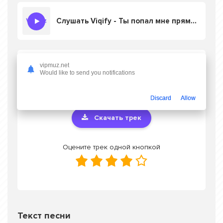
Слушать Viqify - Ты попал мне прямо в сердце
Скачать песню Viqify - Ты попал мне
vipmuz.net
Would like to send you notifications
прямо в сердце
в mp3 или слушать онлайн
бесплатно
Discard
Allow
Скачать трек
Оцените трек одной кнопкой
Текст песни