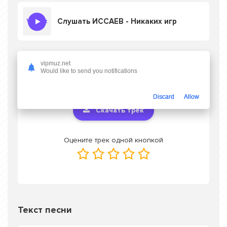
Слушать ИССАЕВ - Никаких игр
vipmuz.net
Скачать песню ИССАЕВ - Никаких игр
в
Would like to send you notifications
mp3 или слушать онлайн бесплатно
Discard
Allow
Скачать трек
Оцените трек одной кнопкой
Текст песни