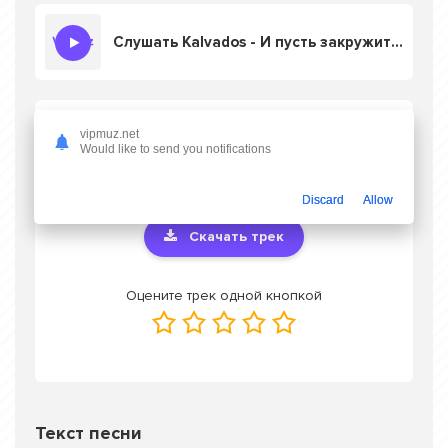
Слушать Kalvados - И пусть закружит нас снегопад
Скачать песню Kalvados - И пусть
vipmuz.net
закружит нас снегопад
в mp3 или слушать
Would like to send you notifications
онлайн бесплатно
Discard
Allow
Скачать трек
Оцените трек одной кнопкой
Текст песни