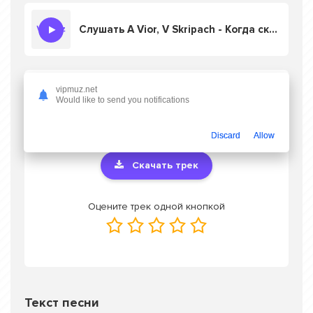
Слушать A Vior, V Skripach - Когда скучает ведьма
Скачать песню A Vior, V Skripach - Когда
vipmuz.net
Would like to send you notifications
скучает ведьма
в mp3 или слушать онлайн
бесплатно
Discard
Allow
Скачать трек
Оцените трек одной кнопкой
Текст песни