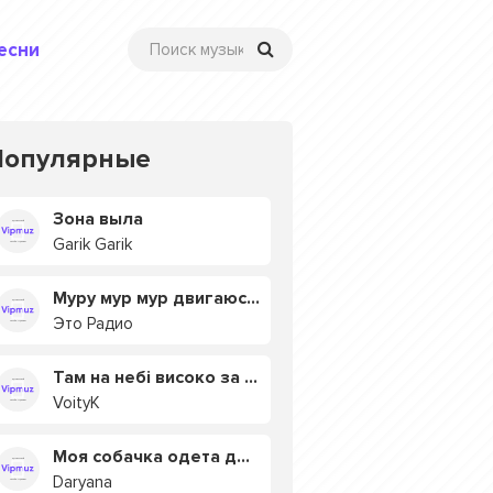
есни
Популярные
Зона выла
Garik Garik
Муру мур мур двигаюсь на мурмулях
Это Радио
Там на небі високо за хмарами
VoityK
Моя собачка одета дороже тебя
Daryana