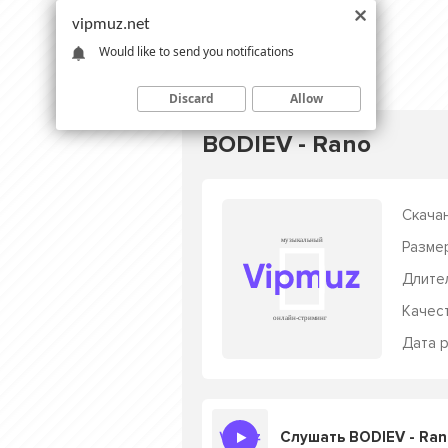
vipmuz.net
Would like to send you notifications
Discard
Allow
BODIEV - Rano
Скачан
Разме
Длите
Качес
Дата р
Слушать BODIEV - Ran