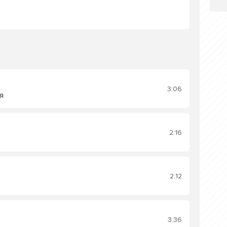
3:06
я
2:16
2:12
3:36