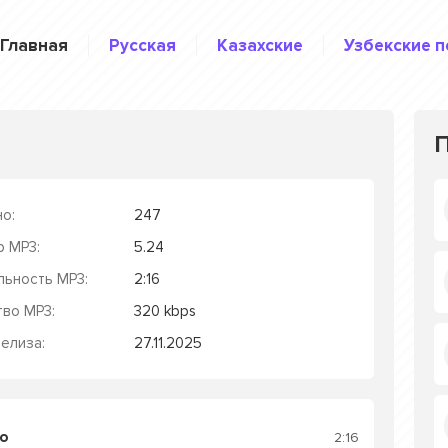
Главная
Русская
Казахские
Узбекские п
о:
247
р MP3:
5.24
льность MP3:
2:16
тво MP3:
320 kbps
елиза:
27.11.2025
o
2:16