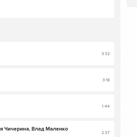
3:32
3:18
1:44
я Чичерина, Влад Маленко
2:37