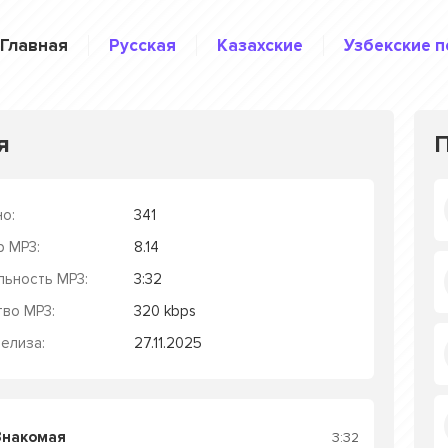
Главная
Русская
Казахские
Узбекские п
я
о:
341
р MP3:
8.14
льность MP3:
3:32
тво MP3:
320 kbps
елиза:
27.11.2025
Знакомая
3:32