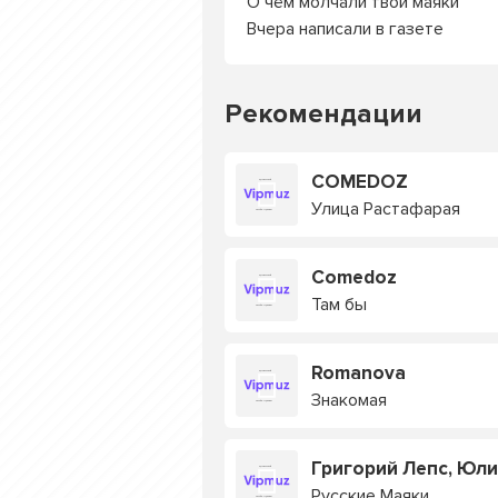
О чём молчали твои маяки
Вчера написали в газете
Рекомендации
COMEDOZ
Улица Растафарая
Comedoz
Там бы
Romanova
Знакомая
Григорий Лепс, Юли
Русские Маяки