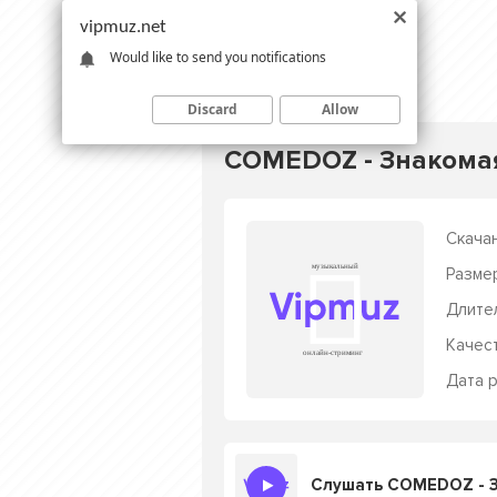
vipmuz.net
Would like to send you notifications
Discard
Allow
COMEDOZ - Знакома
Скачан
Разме
Длите
Качес
Дата р
Слушать COMEDOZ - 