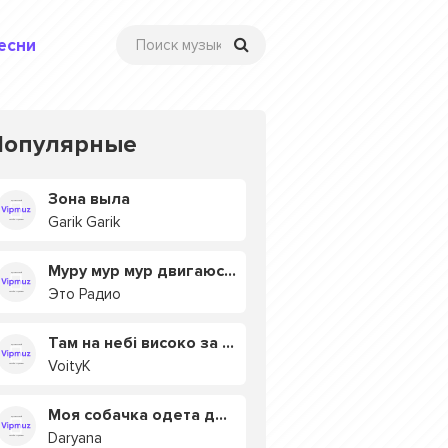
есни
Популярные
Зона выла
Garik Garik
Муру мур мур двигаюсь на мурмулях
Это Радио
Там на небі високо за хмарами
VoityK
Моя собачка одета дороже тебя
Daryana