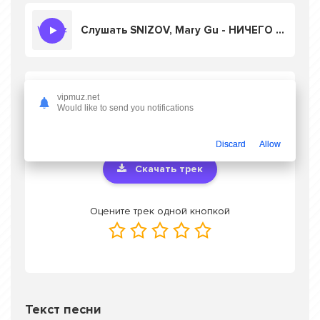
Слушать SNIZOV, Mary Gu - НИЧЕГО ПОСЛЕ
Скачать песню SNIZOV, Mary Gu - НИЧЕГО
vipmuz.net
ПОСЛЕ
в mp3 или слушать онлайн
Would like to send you notifications
бесплатно
Discard
Allow
Скачать трек
Оцените трек одной кнопкой
Текст песни