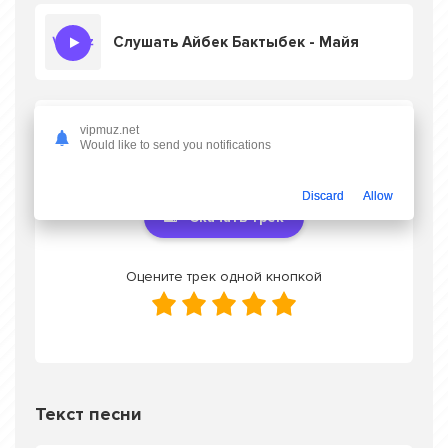
Слушать Айбек Бактыбек - Майя
Скачать песню Айбек Бактыбек - Майя
в
vipmuz.net
Would like to send you notifications
mp3 или слушать онлайн бесплатно
Discard
Allow
Скачать трек
Оцените трек одной кнопкой
Текст песни