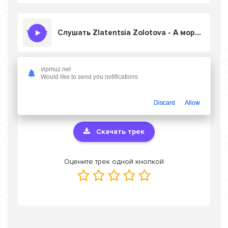
Слушать Zlatentsia Zolotova - А морального выхода нет
vipmuz.net
Скачать песню Zlatentsia Zolotova - А
Would like to send you notifications
морального выхода нет
в mp3 или слушать
онлайн бесплатно
Discard
Allow
Скачать трек
Оцените трек одной кнопкой