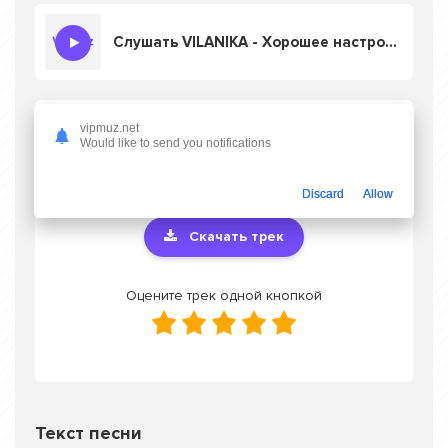
Слушать VILANIKA - Хорошее настроение
Скачать песню VILANIKA - Хорошее
vipmuz.net
Would like to send you notifications
настроение
в mp3 или слушать онлайн
бесплатно
Discard
Allow
Скачать трек
Оцените трек одной кнопкой
Текст песни