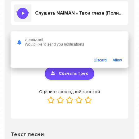
Слушать NAIMAN - Твои глаза (Полная Версия)
Скачать песню NAIMAN - Твои глаза
vipmuz.net
Would like to send you notifications
(Полная Версия)
в mp3 или слушать
онлайн бесплатно
Discard
Allow
Скачать трек
Оцените трек одной кнопкой
Текст песни