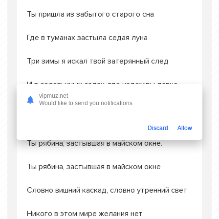
Ты пришла из забытого старого сна
Где в туманах застыла седая луна
Три зимы я искал твой затерянный след
И в соловьиных садах, где надежды давно
нет.
vipmuz.net
Would like to send you notifications
Ты мой сад, что цветет в тишине.
Discard
Allow
Ты рябина, застывшая в майском окне.
Ты рябина, застывшая в майском окне
Словно вишний каскад, словно утренний свет
Никого в этом мире желания нет