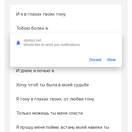
И я в глазах твоих тону,
Тобою болен я.
vipmuz.net
Мои все мысли только о тебе.
Would like to send you notifications
С тобою только быть хочу,
Discard
Allow
И днем, и ночью я.
Хочу, чтоб ты была в моей судьбе
Я тону в глазах твоих, от любви тону
Только можешь ты меня спасти
Я прошу меня пойми, встань моей навеки ты