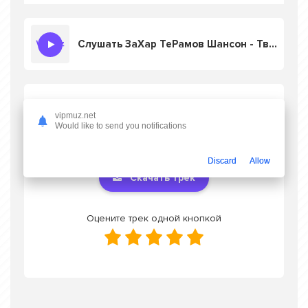
Слушать ЗаХар ТеРамов Шансон - Твоя походка сводит меня с ума
Скачать песню ЗаХар ТеРамов Шансон -
vipmuz.net
Твоя походка сводит меня с ума
в mp3
Would like to send you notifications
или слушать онлайн бесплатно
Discard
Allow
Скачать трек
Оцените трек одной кнопкой