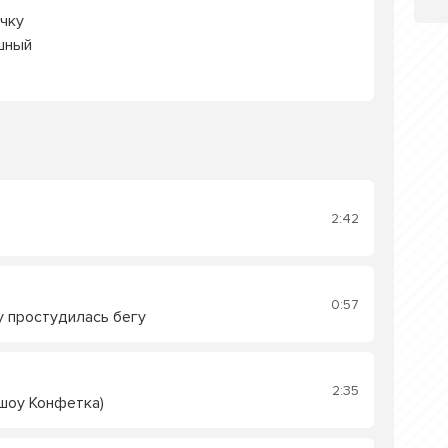
учку
ушный
2:42
0:57
у простудилась бегу
2:35
шоу Конфетка)