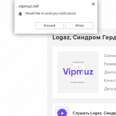
vipmuz.net
Would like to send you notifications
Discard
Allow
Logaz, Синдром Герд
Скачан
Разме
Длите
Качес
Дата р
Слушать Logaz, Синдр