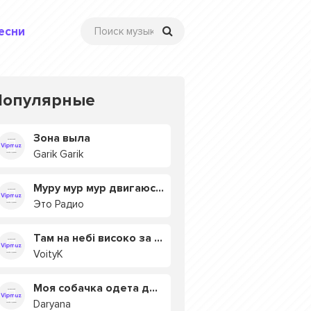
есни
Популярные
Зона выла
Garik Garik
Муру мур мур двигаюсь на мурмулях
Это Радио
Там на небі високо за хмарами
VoityK
Моя собачка одета дороже тебя
Daryana