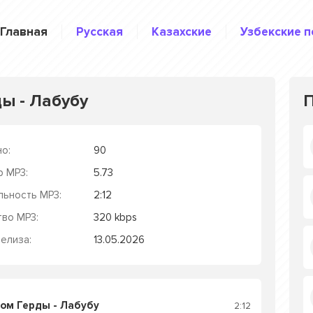
Главная
Русская
Казахские
Узбекские п
ы - Лабубу
о:
90
р MP3:
5.73
льность MP3:
2:12
тво MP3:
320 kbps
елиза:
13.05.2026
ом Герды - Лабубу
2:12