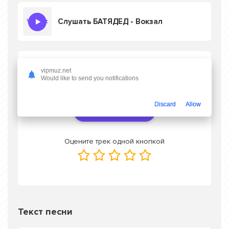
Слушать БАТЯДЕД - Вокзал
Скачать песню БАТЯДЕД - Вокзал
в mp3
vipmuz.net
или слушать онлайн бесплатно
Would like to send you notifications
Discard
Allow
Скачать трек
Оцените трек одной кнопкой
Текст песни