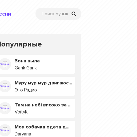
есни
Популярные
Зона выла
Garik Garik
Муру мур мур двигаюсь на мурмулях
Это Радио
Там на небі високо за хмарами
VoityK
Моя собачка одета дороже тебя
Daryana