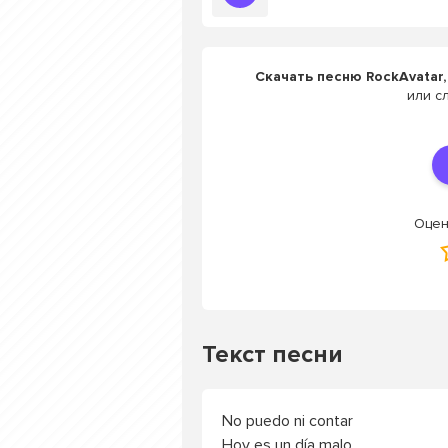
Скачать песню RockAvatar, A
или с
Оцен
Текст песни
No puedo ni contar
Hoy es un día malo