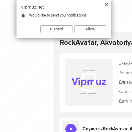
vipmuz.net
Would like to send you notifications
Discard
Allow
RockAvatar, Akvatoriy
Скачан
Разме
Длите
Качес
Дата р
Слушать RockAvatar, Ak