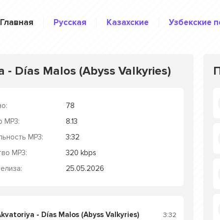
Главная
Русская
Казахские
Узбекские п
a - Días Malos (Abyss Valkyries)
о:
78
р MP3:
8.13
льность MP3:
3:32
тво MP3:
320 kbps
елиза:
25.05.2026
vatoriya - Días Malos (Abyss Valkyries)
3:32