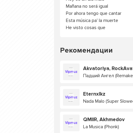
Mañana no será igual
Por ahora tengo que cantar
Esta música pa' la muerte
He visto cosas que
Рекомендации
Akvatoriya, RockAva
Падший Ангел (Remake
Eternxlkz
Nada Malo (Super Slowe
QMIIR, Akhmedov
La Musica (Phonk)