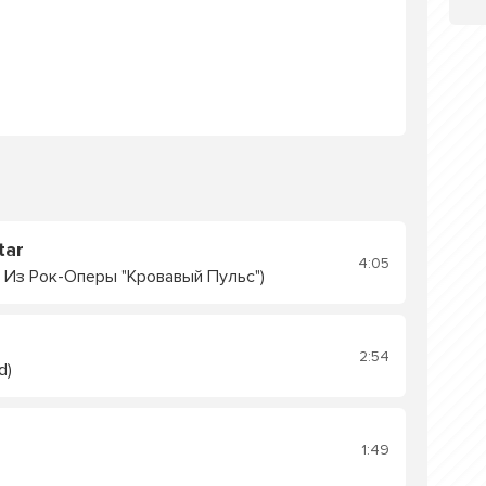
tar
4:05
 Из Рок-Оперы "Кровавый Пульс")
2:54
d)
1:49