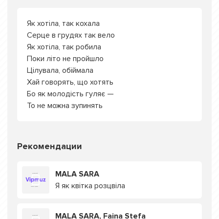
Як хотіла, так кохала
Серце в грудях так вело
Як хотіла, так робила
Поки літо не пройшло
Цілувала, обіймала
Хай говорять, що хотять
Бо як молодість гуляє —
То не можна зупинять
Рекомендации
MALA SARA
Я як квітка розцвіла
MALA SARA, Faina Stefa