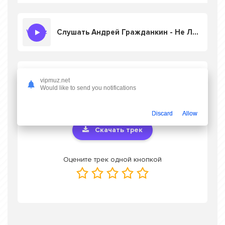
Слушать Андрей Гражданкин - Не Люби Нелюбимого
Скачать песню Андрей Гражданкин - Не
vipmuz.net
Люби Нелюбимого
в mp3 или слушать
Would like to send you notifications
онлайн бесплатно
Discard
Allow
Скачать трек
Оцените трек одной кнопкой