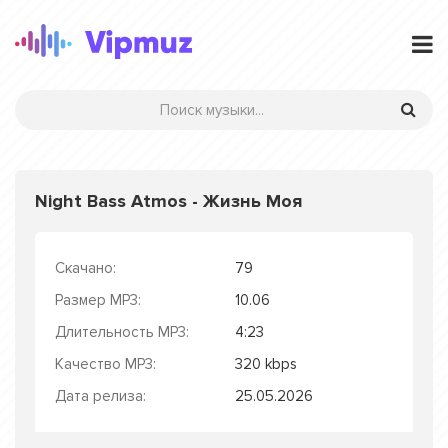
Night Bass Atmos - Жизнь Моя
Скачано:
79
Размер MP3:
10.06
Длительность MP3:
4:23
Качество MP3:
320 kbps
Дата релиза:
25.05.2026