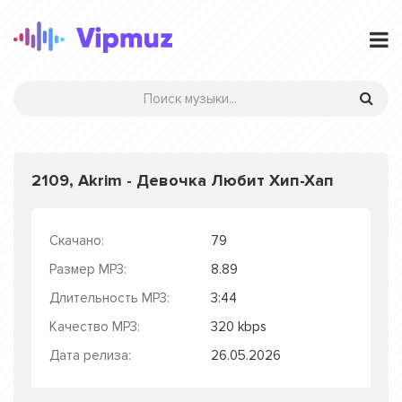
2109, Akrim - Девочка Любит Хип-Хап
Скачано:
79
Размер MP3:
8.89
Длительность MP3:
3:44
Качество MP3:
320 kbps
Дата релиза:
26.05.2026