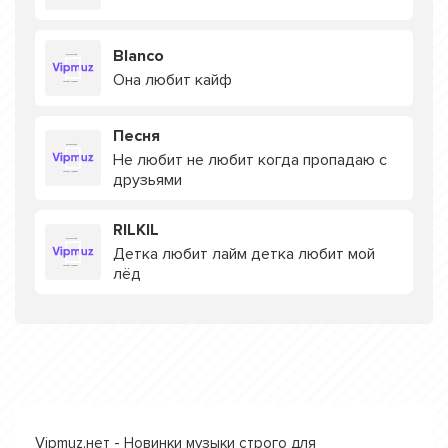
Blanco
Она любит кайф
Песня
Не любит не любит когда пропадаю с
друзьями
RILKIL
Детка любит лайм детка любит мой
лёд
Vipmuz.нет - Новинки музыки строго для