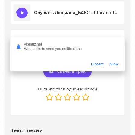
Слушать Люциана_БАРС - Шаганэ Ты Моя, Шаганэ!
Скачать песню Люциана_БАРС - Шаганэ
Ты Моя, Шаганэ!
в mp3 или слушать
vipmuz.net
Would like to send you notifications
онлайн бесплатно
Discard
Allow
Скачать трек
Оцените трек одной кнопкой
Текст песни