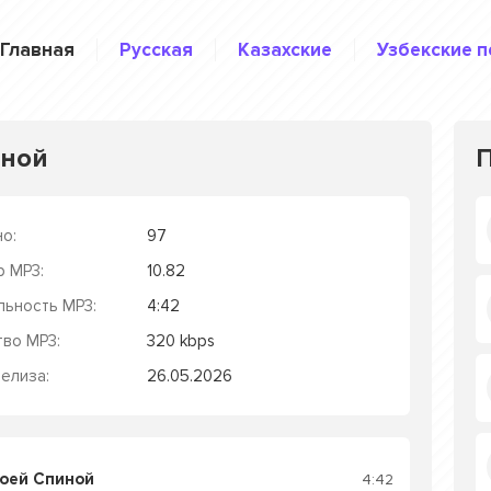
Главная
Русская
Казахские
Узбекские п
иной
о:
97
р MP3:
10.82
льность MP3:
4:42
тво MP3:
320 kbps
елиза:
26.05.2026
Моей Спиной
4:42