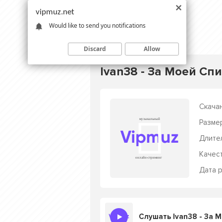
vipmuz.net
Would like to send you notifications
Discard
Allow
Ivan38 - За Моей Сп
Скачан
Разме
Длите
Качес
Дата р
Слушать Ivan38 - За 