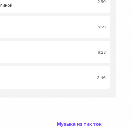
2:50
спиной
3:59
8:28
3:46
Музыка из тик ток