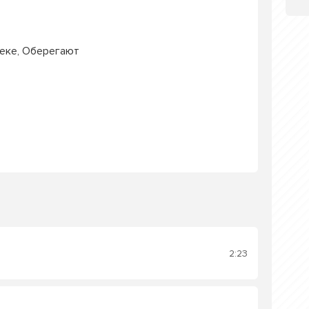
леке, Оберегают
2:23