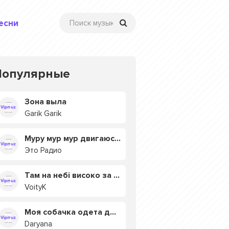
есни
Популярные
Зона выла
Garik Garik
Муру мур мур двигаюсь на мурмулях
Это Радио
Там на небі високо за хмарами
VoityK
Моя собачка одета дороже тебя
Daryana