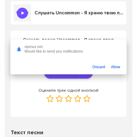
Слушать Uncommon - Я храню твою любовь в душе
Скачать песню Uncommon - Я храню твою
любовь в душе
в mp3 или слушать онлайн
vipmuz.net
бесплатно
Would like to send you notifications
Discard
Allow
Скачать трек
Оцените трек одной кнопкой
Текст песни