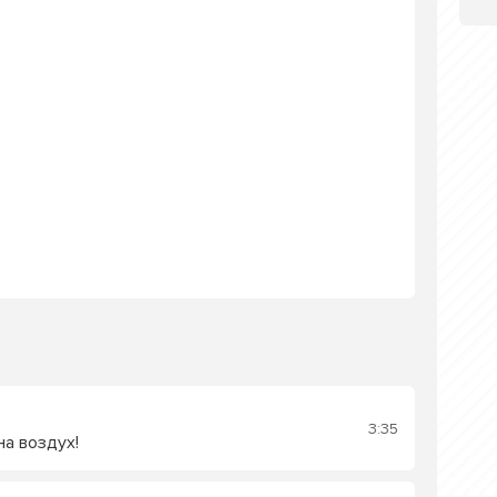
3:35
а воздух!