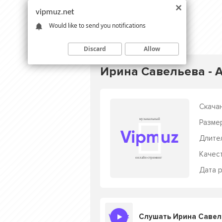
vipmuz.net
Would like to send you notifications
Discard
Allow
Ирина Савельева - А
Скачан
Разме
Длите
Качес
Дата р
Слушать Ирина Савель