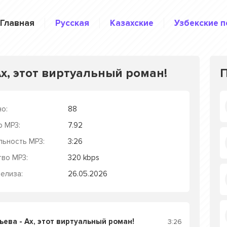
Главная
Русская
Казахские
Узбекские п
х, этот виртуальный роман!
о:
88
р MP3:
7.92
льность MP3:
3:26
тво MP3:
320 kbps
елиза:
26.05.2026
ева - Ах, этот виртуальный роман!
3:26