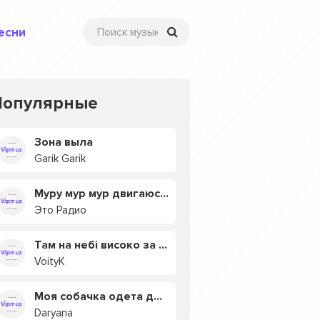
есни
Популярные
Зона выла
Garik Garik
Муру мур мур двигаюсь на мурмулях
Это Радио
Там на небі високо за хмарами
VoityK
Моя собачка одета дороже тебя
Daryana