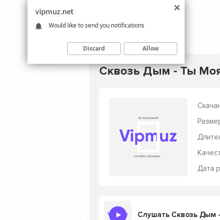
vipmuz.net
Would like to send you notifications
Discard
Allow
Сквозь Дым - Ты Мо
Скачан
Разме
Длите
Качес
Дата р
Слушать Сквозь Дым 