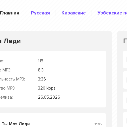
Главная
Русская
Казахские
Узбекские п
я Леди
о:
115
р MP3:
8.3
льность MP3:
3:36
тво MP3:
320 kbps
елиза:
26.05.2026
- Ты Моя Леди
3:36