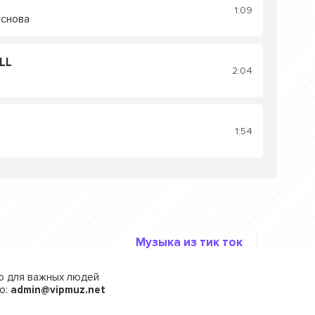
1:09
 снова
LL
2:04
1:54
Музыка из тик ток
го для важных людей
о:
admin@vipmuz.net