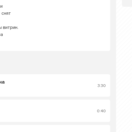
ри
 снят
 витрин.
ва
на
3:30
0:40