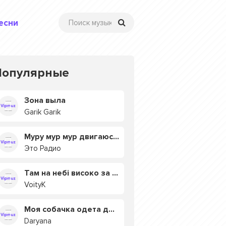
есни
Популярные
Зона выла
Garik Garik
Муру мур мур двигаюсь на мурмулях
Это Радио
Там на небі високо за хмарами
VoityK
Моя собачка одета дороже тебя
Daryana