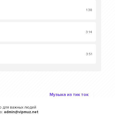
1:38
3:14
3:51
Музыка из тик ток
го для важных людей
о:
admin@vipmuz.net