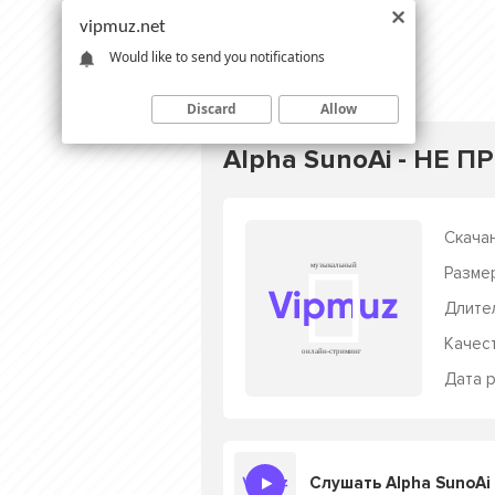
vipmuz.net
Would like to send you notifications
Discard
Allow
Alpha SunoAi - НЕ 
Скачан
Разме
Длите
Качес
Дата р
Слушать Alpha SunoAi