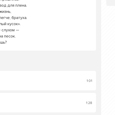
вод для плена.
жизнь,
легче, братуха.
лый кусок».
е слухом —
на песок.
ишь?
1:01
1:28