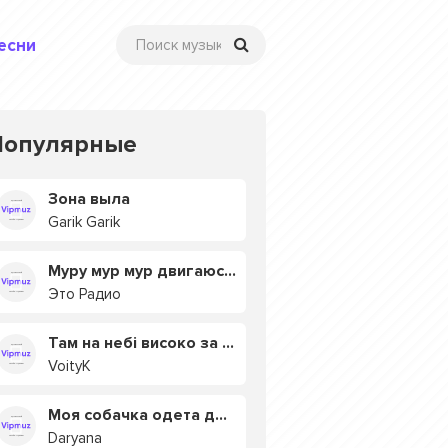
есни
Популярные
Зона выла
Garik Garik
Муру мур мур двигаюсь на мурмулях
Это Радио
Там на небі високо за хмарами
VoityK
Моя собачка одета дороже тебя
Daryana