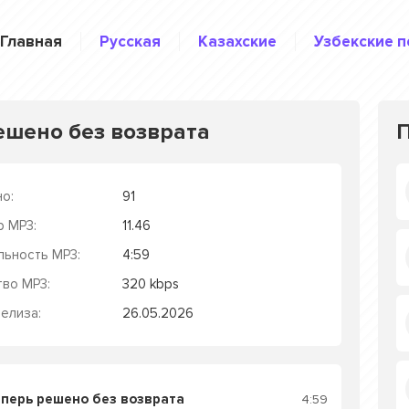
Главная
Русская
Казахские
Узбекские п
ешено без возврата
о:
91
р MP3:
11.46
льность MP3:
4:59
тво MP3:
320 kbps
елиза:
26.05.2026
еперь решено без возврата
4:59