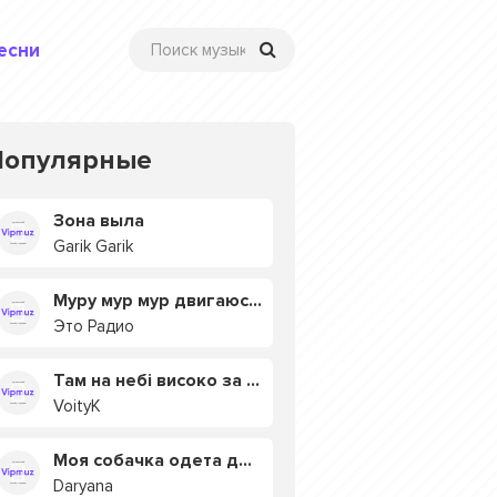
есни
Популярные
Зона выла
Garik Garik
Муру мур мур двигаюсь на мурмулях
Это Радио
Там на небі високо за хмарами
VoityK
Моя собачка одета дороже тебя
Daryana