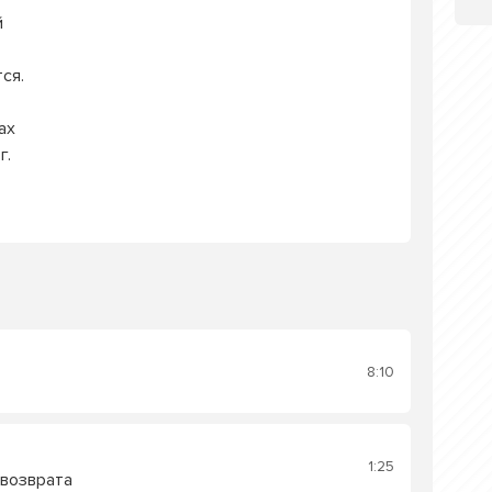
й
ся.
ах
г.
н
8:10
1:25
 возврата