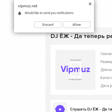
vipmuz.net
Would like to send you notifications
Discard
Allow
DJ ЁЖ - Да теперь р
Скачан
Разме
Длите
Качес
Дата р
Слушать DJ ЁЖ - Да т