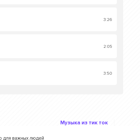
3:26
2:05
3:50
Музыка из тик ток
го для важных людей