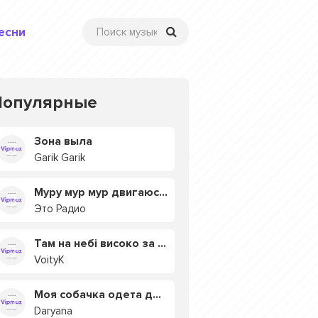
есни
Популярные
Зона выла
Garik Garik
Муру мур мур двигаюсь на мурмулях
Это Радио
Там на небі високо за хмарами
VoityK
Моя собачка одета дороже тебя
Daryana