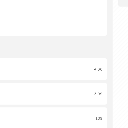
4:00
3:09
1:39
ю