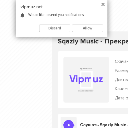
vipmuz.net
Would like to send you notifications
Discard
Allow
Sqazly Music - Прек
Скачан
Разме
Длите
Качес
Дата р
Слушать Sqazly Music