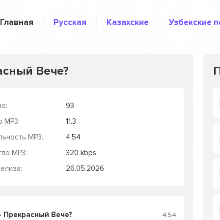
Главная
Русская
Казахские
Узбекские п
расный Вече?
о:
93
р MP3:
11.3
льность MP3:
4:54
тво MP3:
320 kbps
елиза:
26.05.2026
 - Прекрасный Вече?
4:54