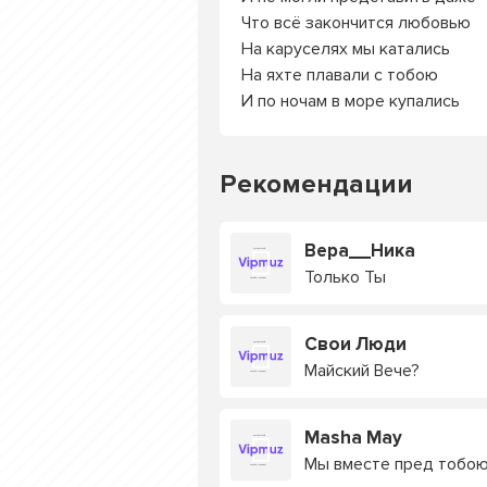
Что всё закончится любовью
На каруселях мы катались
На яхте плавали с тобою
И по ночам в море купались
Рекомендации
Вера__Ника
Только Ты
Свои Люди
Майский Вече?
Masha May
Мы вместе пред тобо