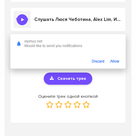
Слушать Люся Чеботина, Alex Lim, Игорь Крутой - Последний звонок
vipmuz.net
Скачать песню Люся Чеботина, Alex Lim,
Would like to send you notifications
Игорь Крутой - Последний звонок
в mp3
или слушать онлайн бесплатно
Discard
Allow
Скачать трек
Оцените трек одной кнопкой