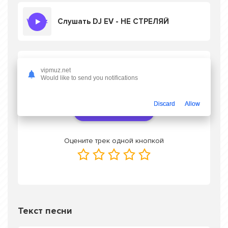
Слушать DJ EV - НЕ СТРЕЛЯЙ
Скачать песню DJ EV - НЕ СТРЕЛЯЙ
в mp3
vipmuz.net
или слушать онлайн бесплатно
Would like to send you notifications
Discard
Allow
Скачать трек
Оцените трек одной кнопкой
Текст песни