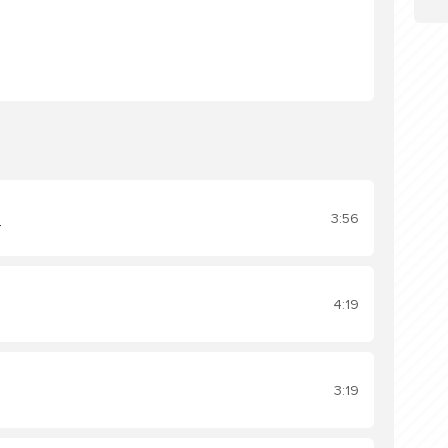
3:56
Т
4:19
3:19