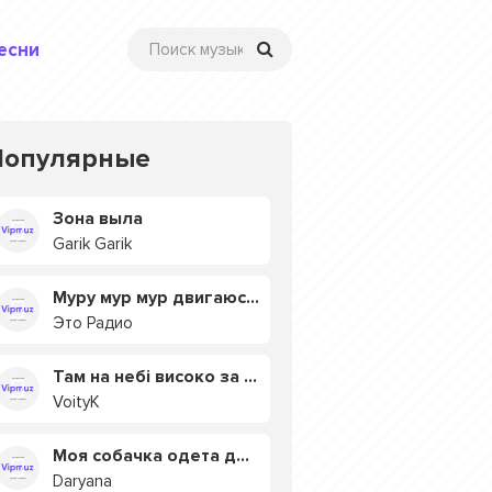
есни
Популярные
Зона выла
Garik Garik
Муру мур мур двигаюсь на мурмулях
Это Радио
Там на небі високо за хмарами
VoityK
Моя собачка одета дороже тебя
Daryana