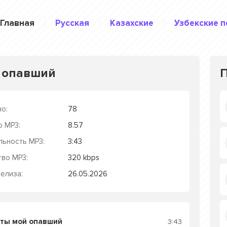
Главная
Русская
Казахские
Узбекские п
й опавший
о:
78
р MP3:
8.57
льность MP3:
3:43
тво MP3:
320 kbps
елиза:
26.05.2026
 ты мой опавший
3:43