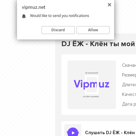
vipmuz.net
Would like to send you notifications
Discard
Allow
DJ ЁЖ - Клён ты мо
Скачан
Разме
Длите
Качес
Дата р
Слушать DJ ЁЖ - Клён