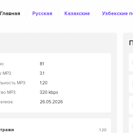
Главная
Русская
Казахские
Узбекские п
о:
81
р MP3:
3.1
льность MP3:
1:20
тво MP3:
320 kbps
елиза:
26.05.2026
итражи
1:20