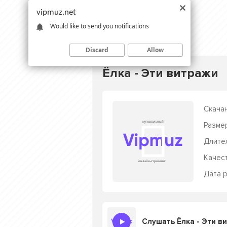
vipmuz.net
Would like to send you notifications
Discard
Allow
Ёлка - Эти витражи
Скачан
Разме
Длите
Качес
Дата р
Слушать Ёлка - Эти в