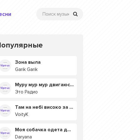
есни
Популярные
Зона выла
Garik Garik
Муру мур мур двигаюсь на мурмулях
Это Радио
Там на небі високо за хмарами
VoityK
Моя собачка одета дороже тебя
Daryana