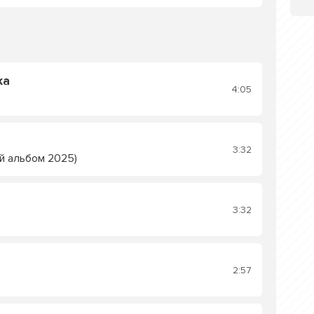
ка
4:05
3:32
й альбом 2025)
3:32
2:57