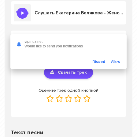
Слушать Екатерина Белякова - Женский Голос
Скачать песню Екатерина Белякова -
vipmuz.net
Женский Голос
в mp3 или слушать онлайн
Would like to send you notifications
бесплатно
Discard
Allow
Скачать трек
Оцените трек одной кнопкой
Текст песни