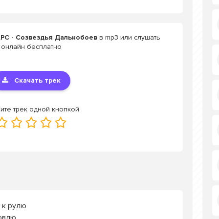
РС - Созвездья Дальнобоев
в mp3 или слушать
онлайн бесплатно
Скачать трек
ите трек одной кнопкой
 к рулю
ловлю