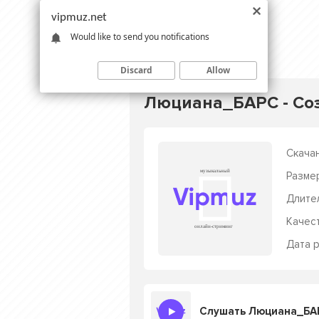
vipmuz.net
Would like to send you notifications
Discard
Allow
Люциана_БАРС - Со
Скачан
Разме
Длите
Качес
Дата р
Слушать Люциана_БАР