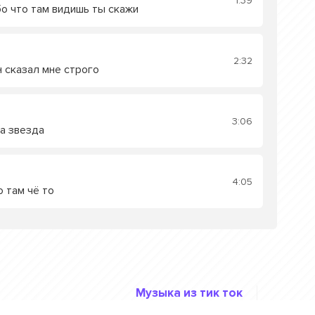
1:39
о что там видишь ты скажи
2:32
н сказал мне строго
3:06
на звезда
4:05
о там чё то
Музыка из тик ток