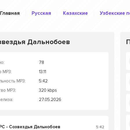
Главная
Русская
Казахские
Узбекские п
звездья Дальнобоев
о:
78
р MP3:
13.11
льность MP3:
5:42
тво MP3:
320 kbps
елиза:
27.05.2026
С - Созвездья Дальнобоев
5:42