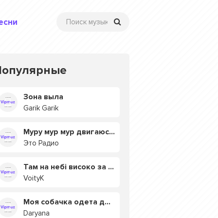
есни
Популярные
Зона выла
Garik Garik
Муру мур мур двигаюсь на мурмулях
Это Радио
Там на небі високо за хмарами
VoityK
Моя собачка одета дороже тебя
Daryana