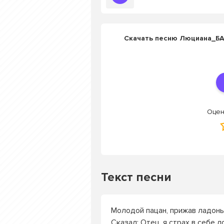
Скачать песню Люциана_БА
Оцен
Текст песни
Молодой пацан, прижав ладонь
Сказал: Отец, я страх в себе 