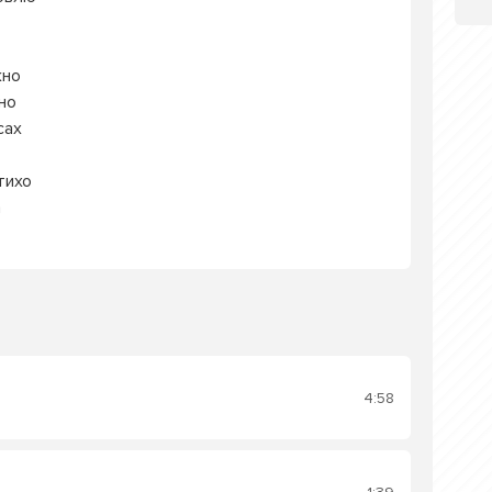
кно
но
сах
тихо
а
4:58