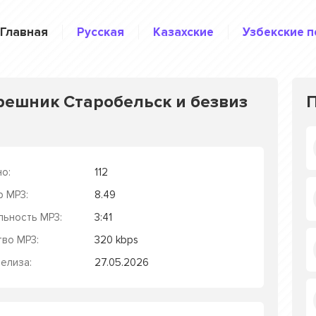
Главная
Русская
Казахские
Узбекские п
Орешник Старобельск и безвиз
о:
112
р MP3:
8.49
льность MP3:
3:41
тво MP3:
320 kbps
елиза:
27.05.2026