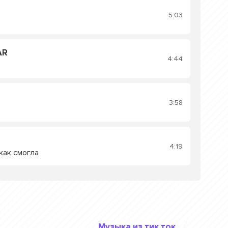
5:03
AR
4:44
3:58
4:19
как смогла
Музыка из тик ток