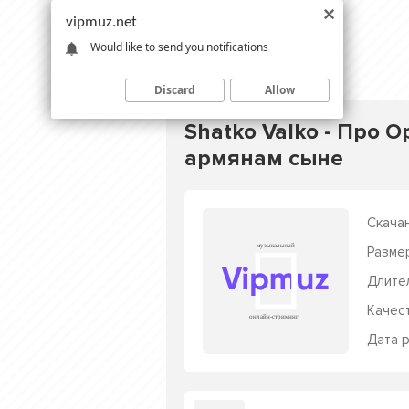
vipmuz.net
Would like to send you notifications
Discard
Allow
Shatko Valko - Про 
армянам сыне
Скачан
Разме
Длите
Качес
Дата р