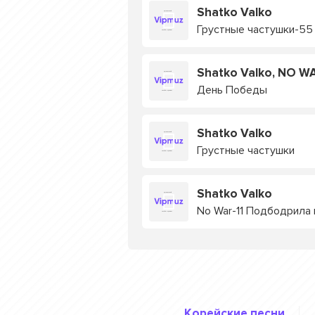
Shatko Valko
Грустные частушки-55
Shatko Valko, NO W
День Победы
Shatko Valko
Грустные частушки
Shatko Valko
No War-11 Подбодрила 
Корейские песни