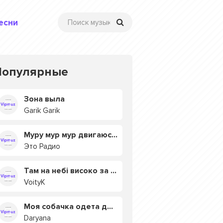
есни
Популярные
Зона выла
Garik Garik
Муру мур мур двигаюсь на мурмулях
Это Радио
Там на небі високо за хмарами
VoityK
Моя собачка одета дороже тебя
Daryana