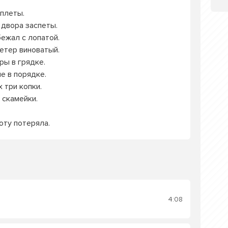
уплеты.
 двора заспеты.
бежал с лопатой.
Ветер виноватый.
ры в грядке.
е в порядке.
 три копки.
 скамейки.
оту потеряла.
4:08