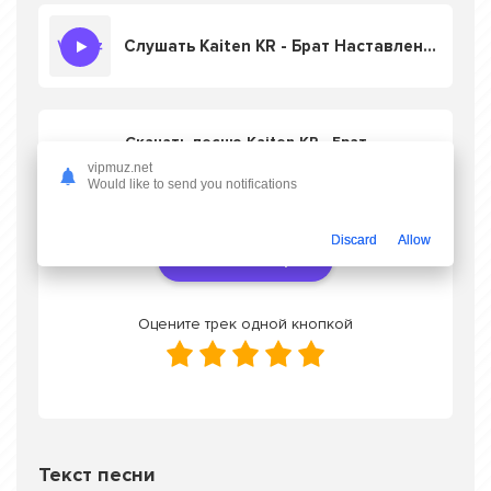
Слушать Kaiten KR - Брат Наставление
Скачать песню Kaiten KR - Брат
Наставление
в mp3 или слушать онлайн
vipmuz.net
бесплатно
Would like to send you notifications
Discard
Allow
Скачать трек
Оцените трек одной кнопкой
Текст песни