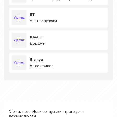
ST
Мы так похожи
10AGE
Дороже
Branya
Алло привет
Vipmuz.нет - Новинки музыки строго для
важных людей