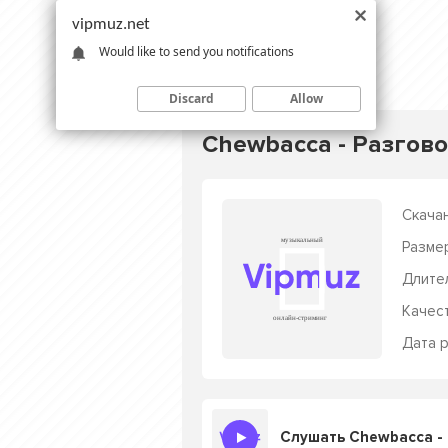
vipmuz.net
Would like to send you notifications
Discard
Allow
Chewbacca - Разгов
Скачан
Разме
Длите
Качес
Дата р
Слушать Chewbacca -