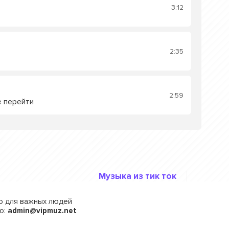
3:12
2:35
2:59
е перейти
Музыка из тик ток
го для важных людей
о:
admin@vipmuz.net