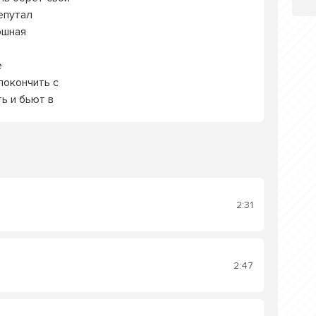
епутал
ошная
е
покончить с
ь и бьют в
2:31
2:47