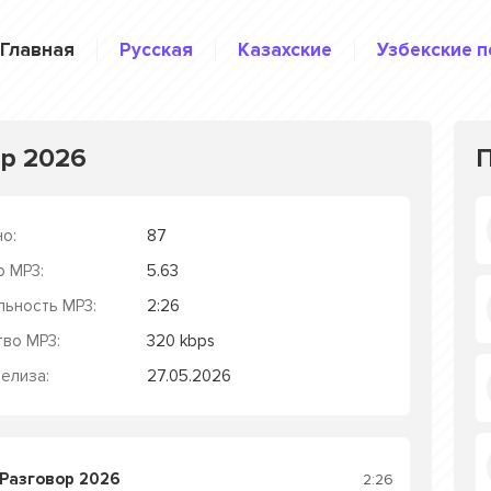
Главная
Русская
Казахские
Узбекские п
ор 2026
о:
87
р MP3:
5.63
льность MP3:
2:26
тво MP3:
320 kbps
елиза:
27.05.2026
 Разговор 2026
2:26