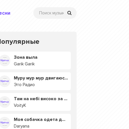
есни
Популярные
Зона выла
Garik Garik
Муру мур мур двигаюсь на мурмулях
Это Радио
Там на небі високо за хмарами
VoityK
Моя собачка одета дороже тебя
Daryana