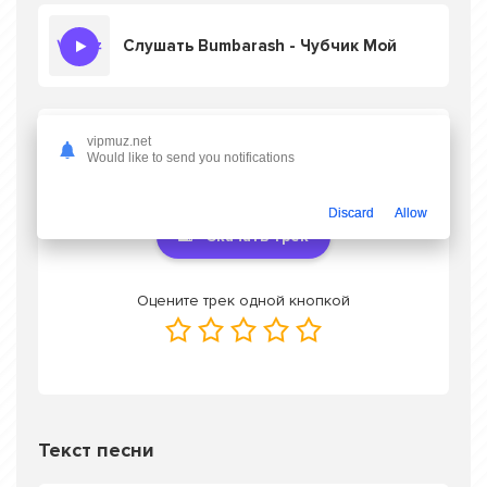
Слушать Bumbarash - Чубчик Мой
Скачать песню Bumbarash - Чубчик Мой
в
vipmuz.net
Would like to send you notifications
mp3 или слушать онлайн бесплатно
Discard
Allow
Скачать трек
Оцените трек одной кнопкой
Текст песни