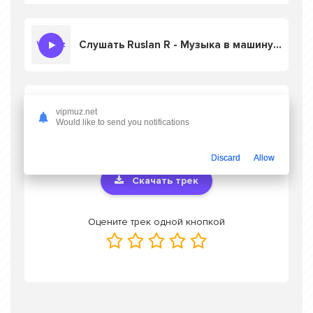
Слушать Ruslan R - Музыка в машину с мощным басом
Скачать песню Ruslan R - Музыка в
vipmuz.net
машину с мощным басом
в mp3 или
Would like to send you notifications
слушать онлайн бесплатно
Discard
Allow
Скачать трек
Оцените трек одной кнопкой