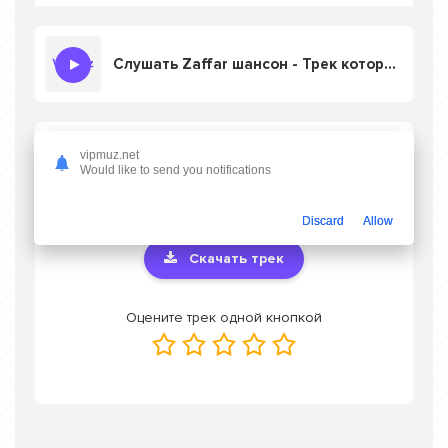
Слушать Zaffar шансон - Трек который разобьёт сердце
Скачать песню Zaffar шансон - Трек
vipmuz.net
который разобьёт сердце
в mp3 или
Would like to send you notifications
слушать онлайн бесплатно
Discard
Allow
Скачать трек
Оцените трек одной кнопкой