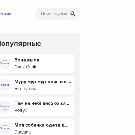
есни
Популярные
Зона выла
Garik Garik
Муру мур мур двигаюсь на мурмулях
Это Радио
Там на небі високо за хмарами
VoityK
Моя собачка одета дороже тебя
Daryana