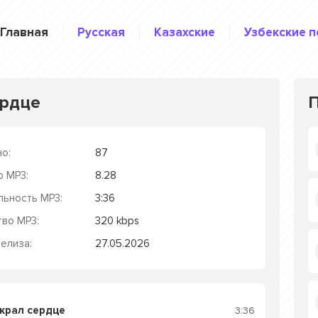
Главная
Русская
Казахские
Узбекские п
ердце
о:
87
р MP3:
8.28
льность MP3:
3:36
тво MP3:
320 kbps
елиза:
27.05.2026
Украл сердце
3:36