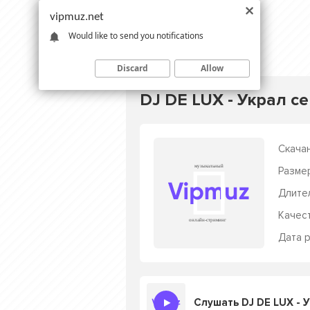
vipmuz.net
Would like to send you notifications
Discard
Allow
DJ DE LUX - Украл с
Скачан
Разме
Длите
Качес
Дата р
Слушать DJ DE LUX - 