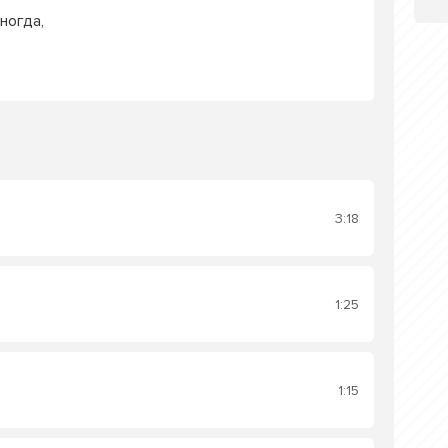
ногда,
3:18
1:25
1:15